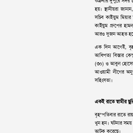
শুক্রবার দুপুরে সদ
হয়। স্থানীয়রা জান
সচিব কাইয়ুম মিয়ার 
কাইয়ুম গ্রুপের হা
আরও দুজন আহত হয়
এক দিন আগেই, বৃহ
আধিপত্য বিস্তার কেন
(৩০) ও আবুল হোসেন
আওয়ামী লীগের অনুপ
সহিংসতা।
একই রাতে স্বামীর ছুরিক
বৃহস্পতিবার রাতে রায়
খুন হন। ঘটনার সময় 
আটক করেছে।