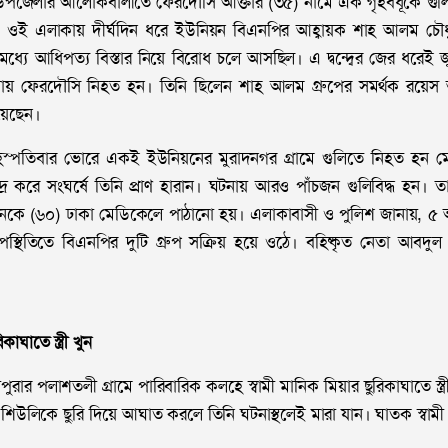
র উপজেলার আলোকবালীতে ফেরদৌসি আক্তার (৩৫) নামে এক গৃহবধূকে গুলি
ান, ওই এলাকায় দীর্ঘদিন ধরে ইউনিয়ন বিএনপির আহ্বায়ক শাহ আলম চৌধুর
মধ্যে আধিপত্য বিস্তার নিয়ে বিরোধ চলে আসছিল। এ দ্বন্দ্বের জের ধরেই 
মলায় ফেরদৌসি নিহত হন। তিনি ছিলেন শাহ আলম গ্রুপের সমর্থক রয়েস আল
েছেন।
স্পতিবার ভোরে একই ইউনিয়নের মুরাদনগর গ্রামে গুলিতে নিহত হন ম
্দ্র করে সংঘর্ষে তিনি প্রাণ হারান। ঘটনায় আরও পাঁচজন গুলিবিদ্ধ হন। ত
কে (৬০) ঢাকা মেডিকেলে পাঠানো হয়। এলাকাবাসী ও পুলিশ জানায়, ৫
স্থিতিতে বিএনপির দুটি গ্রুপ সক্রিয় হয়ে ওঠে। বহিষ্কৃত নেতা আবদু
াঘাতে স্ত্রী খুন
পুরার পলাশতলী গ্রামে পারিবারিক কলহে স্বামী মানিক মিয়ার ছুরিকাঘাতে স্ত
শিউলিকে ছুরি দিয়ে আঘাত করলে তিনি ঘটনাস্থলেই মারা যান। ঘাতক স্বামী