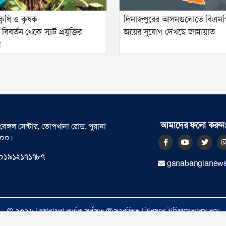
কৃষি ও কৃষক
দিনাজপুরের আসনগুলোতে বিএনপ
বর্তন থেকে স্মার্ট প্রযুক্তির
জয়ের সুযোগ দেখছে জামায়াত
ে
আমাদের ফলো করুন
বেঙ্গল সেন্টার, তোপখানা রোড, পুরানা
০০০।
০১৯১২১৭১৭৮৭
ganabanglanew
© ২০২৬ |
গণবাংলা
কর্তৃক সর্বসত্ব ® সংরক্ষিত | উন্নয়নে
ইমিথমেকারস.কম