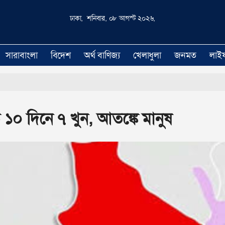
ঢাকা, শনিবার, ০৮ আগস্ট ২০২৬,
সারাবাংলা
বিদেশ
অর্থ বাণিজ্য
খেলাধুলা
জনমত
লাই
১০ দিনে ৭ খুন, আতঙ্কে মানুষ