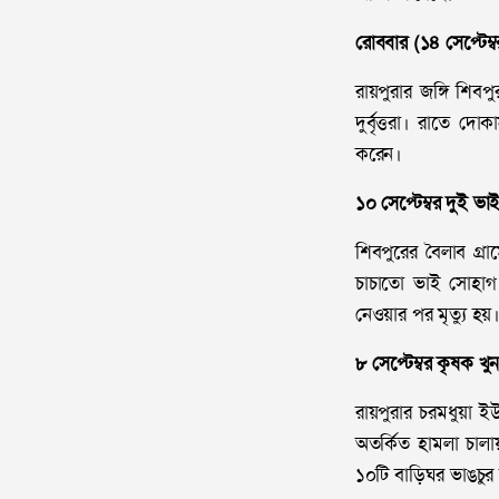
রোববার (১৪ সেপ্টেম্ব
রায়পুরার জঙ্গি শিব
দুর্বৃত্তরা। রাতে 
করেন।
১০ সেপ্টেম্বর দুই ভা
শিবপুরের বৈলাব গ্র
চাচাতো ভাই সোহাগ 
নেওয়ার পর মৃত্যু হয়
৮ সেপ্টেম্বর কৃষক খু
রায়পুরার চরমধুয়া 
অতর্কিত হামলা চাল
১০টি বাড়িঘর ভাঙচুর