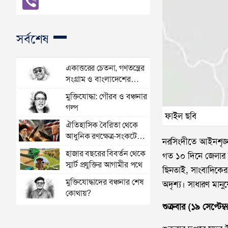
সর্বশেষ
একাত্তরের চেতনা, গণতন্ত্রের
সংগ্রাম ও বাংলাদেশের
অভিযাত্রা
মুক্তিযোদ্ধা: গৌরব ও বঞ্চনার
গল্প
ফাইল ছবি
ঐতিহাসিক বৈরিতা থেকে
আধুনিক রণক্ষেত্র-সংকটের
নরসিংদীতে আইনশৃঙ্
গোলকধাঁধায় বিশ্ব
হাজার বছরের বিবর্তন থেকে
গত ১০ দিনে জেলার ত
স্মার্ট প্রযুক্তির আগামীর পথে
ছিনতাই, সাংবাদিকের 
মুক্তিযোদ্ধাদের বঞ্চনার শেষ
অদৃশ্য। সাধারণ মান
কোথায়?
শুক্রবার (১৯ সেপ্টেম্