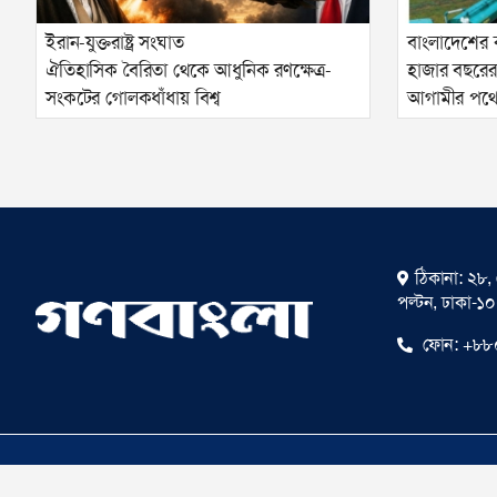
ইরান-যুক্তরাষ্ট্র সংঘাত
বাংলাদেশের 
ঐতিহাসিক বৈরিতা থেকে আধুনিক রণক্ষেত্র-
হাজার বছরের বি
সংকটের গোলকধাঁধায় বিশ্ব
আগামীর পথ
ঠিকানা: ২৮, 
পল্টন, ঢাকা-১
ফোন:
+৮৮