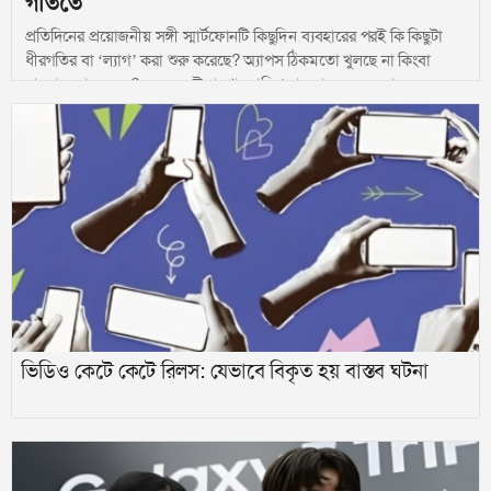
গতিতে
প্রতিদিনের প্রয়োজনীয় সঙ্গী স্মার্টফোনটি কিছুদিন ব্যবহারের পরই কি কিছুটা
ধীরগতির বা ‘ল্যাগ’ করা শুরু করেছে? অ্যাপস ঠিকমতো খুলছে না কিংবা
বারবার হ্যাং করছে? অনেকেরই ধারণা, দামি ফোন না হলে হয়তো এমন
সমস্যা আটকানো সম্ভব নয়। তবে প্রযুক্তি বিশেষজ্ঞদের মতে, খুব ছোট একটি
অভ্যাসই আপনার প্রিয় ফোনটির গতি বাড়িয়ে দিতে পারে কয়েক গুণ। আর
সেটি হলো—নিয়মিত ফোন রিস্টার্ট দেওয়া।
ভিডিও কেটে কেটে রিলস: যেভাবে বিকৃত হয় বাস্তব ঘটনা