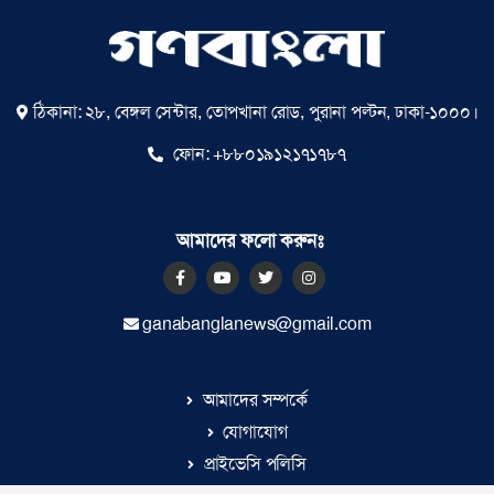
গণঅভ্যুত্থান ও বাংলাদেশ
ঠিকানা: ২৮, বেঙ্গল সেন্টার, তোপখানা রোড, পুরানা পল্টন, ঢাকা-১০০০।
ফোন:
+৮৮০১৯১২১৭১৭৮৭
নতুন বাংলাদেশের প্রত্যাশা ও
বাস্তবতায় অমিল
আমাদের ফলো করুনঃ
বিজয় রাকিন সিটি
ganabanglanews@gmail.com
আমাদের সম্পর্কে
যোগাযোগ
প্রাইভেসি পলিসি