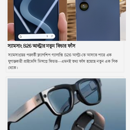
স্যামসাং S26 আল্ট্রার নতুন ফিচার ফাঁস
স্যামসাংয়ের পরবর্তী ফ্ল্যাগশিপ গ্যালাক্সি S26 আল্ট্রা-তে আসতে পারে এক
যুগান্তকারী প্রাইভেসি ডিসপ্লে ফিচার—এমনই তথ্য ফাঁস হয়েছে নতুন এক লিক
থেকে।