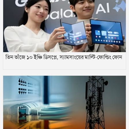
তিন ভাঁজে ১০ ইঞ্চি ডিসপ্লে, স্যামসাংয়ের মাল্টি-ফোল্ডিং ফোন