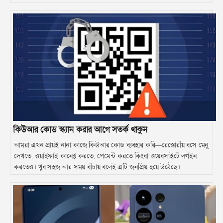
ওপেনএআই।
কিউআর কোড স্ক্যান করার আগে সতর্ক থাকুন
আমরা এখন প্রায়ই নানা কাজে কিউআর কোড ব্যবহার করি—রেস্তোরাঁয় বসে মেনু
দেখতে, ওয়াইফাই কানেক্ট করতে, পেমেন্ট করতে কিংবা ওয়েবসাইটে লগইন
করতেও। খুব সহজ আর সময় বাঁচায় বলেই এটি জনপ্রিয় হয়ে উঠেছে।