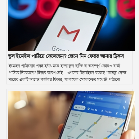
ভুল ইমেইল পাঠিয়ে ফেলেছেন? জেনে নিন ফেরত আনার ট্রিকস
ইমেইল পাঠানোর পরই হঠাৎ মনে হলো ভুল ব্যক্তি বা অসম্পূর্ণ কোনও বার্তা
পাঠিয়ে দিয়েছেন? চিন্তার কারণ নেই—গুগলের জিমেইলে রয়েছে ‘আনডু সেন্ড’
নামের একটি অত্যন্ত কার্যকর ফিচার, যা কয়েক সেকেন্ডের মধ্যেই পাঠানো
ইমেইল বাতিল করার সুযোগ দেয়। অল্প সময়ের এই সুযোগ কাজে লাগিয়ে
ব্যবহারকারীরা বড় ধরনের বিব্রতকর পরিস্থিতি কিংবা ভুল তথ্য পাঠানোর ঝামেলা
এড়িয়ে যেতে পারেন।