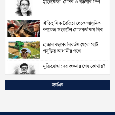
মুক্তিযোদ্ধা: গৌরব ও বঞ্চনার গল্প
ঐতিহাসিক বৈরিতা থেকে আধুনিক
রণক্ষেত্র-সংকটের গোলকধাঁধায় বিশ্ব
হাজার বছরের বিবর্তন থেকে স্মার্ট
প্রযুক্তির আগামীর পথে
মুক্তিযোদ্ধাদের বঞ্চনার শেষ কোথায়?
জনপ্রিয়
নতুন করে ঘুরে দাঁড়ানোর পথ খুঁজছেন
শিল্পীরা
জুলাই বিপ্লবে বিক্ষুদ্ধ ছিলেন শিল্পীরাও