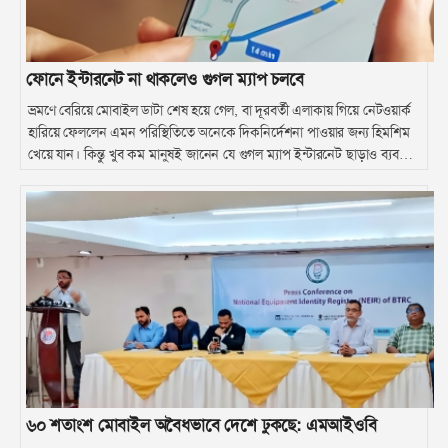
ফোনে ইন্টারনেট না থাকলেও গুগল ম্যাপ চলবে
ভ্রমণে বেরিয়ে মোবাইল ডাটা শেষ হয়ে গেল, বা দূরবর্তী এলাকায় গিয়ে নেটওয়ার্ক
হারিয়ে ফেললেন এমন পরিস্থিতিতে অনেকে দিকনির্দেশনা পাওয়ার জন্য হিমশিম
খেয়ে যান। কিন্তু খুব কম মানুষই জানেন যে গুগল ম্যাপ ইন্টারনেট ছাড়াও ব্যবহার
করা যায়।
৬০ শতাংশ মোবাইল অবৈধভাবে দেশে ঢুকছে: এমআইওবি