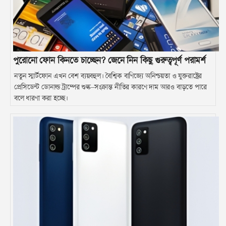
পুরোনো ফোন কিনতে চাচ্ছেন? জেনে নিন কিছু গুরুত্বপূর্ণ পরামর্শ
নতুন স্মার্টফোন এখন বেশ ব্যয়বহুল। বৈশ্বিক বাণিজ্যে অনিশ্চয়তা ও যুক্তরাষ্ট্রের
প্রেসিডেন্ট ডোনাল্ড ট্রাম্পের শুল্ক–সংক্রান্ত নীতির কারণে দাম আরও বাড়তে পারে
বলে ধারণা করা হচ্ছে।