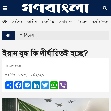
সর্বশেষ
জাতীয়
রাজনীতি
সারাবাংলা
বিদেশ
অর্থ বাণিজ্য
বিদেশ
ইরান যুদ্ধ কি দীর্ঘায়িতই হচ্ছে?
বিদেশ ডেস্ক
প্রকাশিত: ১৬:২৫, ৪ মার্চ ২০২৬
Share
Facebook
Messenger
LinkedIn
Twitter
WhatsApp
Viber