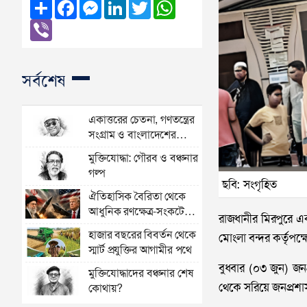
Share
Facebook
Messenger
LinkedIn
Twitter
WhatsApp
Viber
সর্বশেষ
একাত্তরের চেতনা, গণতন্ত্রের
সংগ্রাম ও বাংলাদেশের
অভিযাত্রা
মুক্তিযোদ্ধা: গৌরব ও বঞ্চনার
গল্প
ছবি: সংগৃহিত
ঐতিহাসিক বৈরিতা থেকে
আধুনিক রণক্ষেত্র-সংকটের
রাজধানীর মিরপুরে এক
গোলকধাঁধায় বিশ্ব
হাজার বছরের বিবর্তন থেকে
মোংলা বন্দর কর্তৃপক
স্মার্ট প্রযুক্তির আগামীর পথে
বুধবার (০৩ জুন) জনপ
মুক্তিযোদ্ধাদের বঞ্চনার শেষ
থেকে সরিয়ে জনপ্রশাসন
কোথায়?