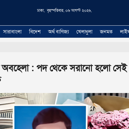
ঢাকা, বৃহস্পতিবার, ০৬ আগস্ট ২০২৬,
সারাবাংলা
বিদেশ
অর্থ বাণিজ্য
খেলাধুলা
জনমত
লাই
তি অবহেলা : পদ থেকে সরানো হলো সেই
ে