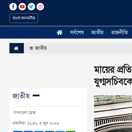
বাংলা কনভার্টার
সর্বশেষ
জাতীয়
রাজনীতি
জাতীয়
মায়ের প্র
যুগ্মসচিবক
জাতীয়
গণবাংলা ডেস্ক
প্রকাশিত: ২১:৪২, ৩ জুন ২০২৬