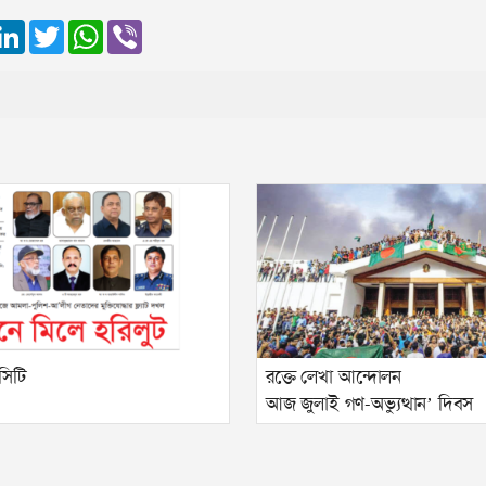
ook
essenger
LinkedIn
Twitter
WhatsApp
Viber
সিটি
রক্তে লেখা আন্দোলন
আজ জুলাই গণ-অভ্যুত্থান’ দিবস