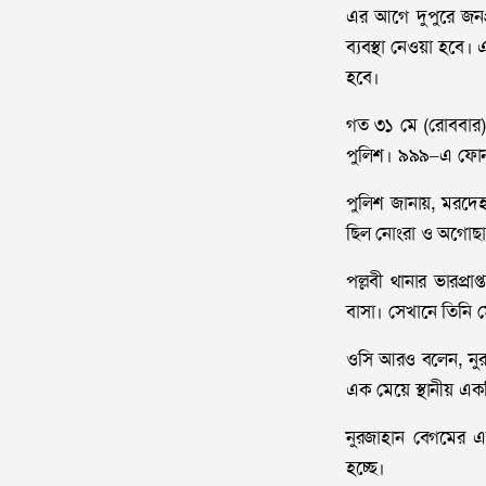
এর আগে দুপুরে জনপ্
ব্যবস্থা নেওয়া হবে।
হবে।
গত ৩১ মে (রোববার) 
পুলিশ। ৯৯৯–এ ফোন 
পুলিশ জানায়, মরদেহ
ছিল নোংরা ও অগোছাল
পল্লবী থানার ভারপ্র
বাসা। সেখানে তিনি ম
ওসি আরও বলেন, নুরজ
এক মেয়ে স্থানীয় একট
নুরজাহান বেগমের এ
হচ্ছে।