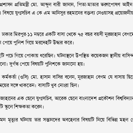
রশাসন প্রতিমন্ত্রী মো. আব্দুল বারী জানান, পিতা-মাতার ভরণপোষণ আইন অ
 এ বিষয়ে যুগ্মসচিব এ কে এম আনিসুর রহমানের বক্তব্য নেওয়াসহ প্রয়োজনীয় 
ঢাকার মিরপুর-১১ নম্বরে একটি বাসা থেকে ৭৫ বছর বয়সী নুরজাহান বেগম
পেয়ে পুলিশ গিয়ে মরদেহটি উদ্ধার করে।
টি পচে গিয়ে পোকায় ধরেছিল। ঘটনাস্থলে উপস্থিত কয়েকজন স্থানীয় বাসিন্দ
ো। দুর্গন্ধ পেয়ে বিষয়টি পুলিশকে জানানো হয়।
াপ্ত কর্মকর্তা (ওসি) মো. হাসান বাসির বলেন, নুরজাহান বেগম যে বাসায় ছ
েয়ের সঙ্গে থাকতেন। বাসাটি খুব নোংরা ছিল।
াহানের এক ছেলে যুগ্মসচিব, আরেক ছেলে বাংলাদেশ প্রকৌশল বিশ্ববিদ্যাল
ি স্কুলে শিক্ষকতা করেন।
মন মৃত্যুর ঘটনায় তার সন্তানদের অবহেলার বিষয়টি নিয়ে বিভিন্ন মহল 