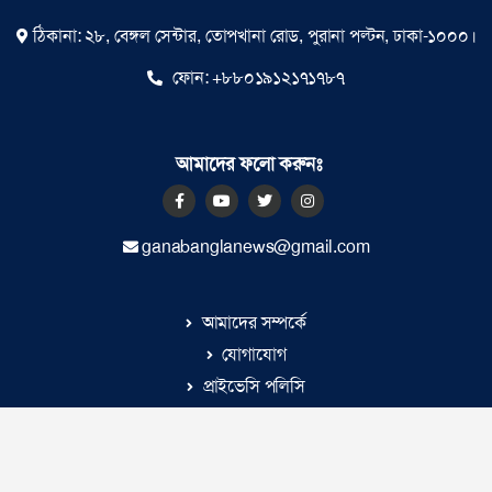
ঠিকানা: ২৮, বেঙ্গল সেন্টার, তোপখানা রোড, পুরানা পল্টন, ঢাকা-১০০০।
ফোন:
+৮৮০১৯১২১৭১৭৮৭
আমাদের ফলো করুনঃ
ganabanglanews@gmail.com
আমাদের সম্পর্কে
যোগাযোগ
প্রাইভেসি পলিসি
© ২০২৬ |
গণবাংলা
কর্তৃক সর্বসত্ব ® সংরক্ষিত | উন্নয়নে
ইমিথমেকারস.কম