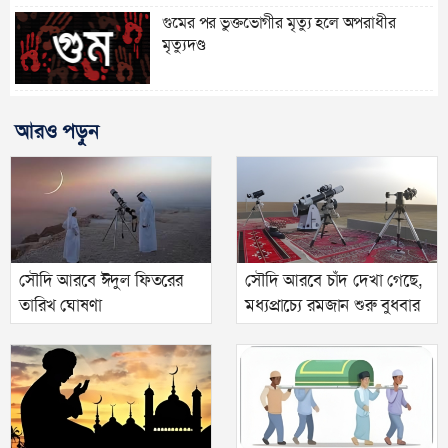
গুমের পর ভুক্তভোগীর মৃত্যু হলে অপরাধীর
মৃত্যুদণ্ড
আরও পড়ুন
সৌদি আরবে ঈদুল ফিতরের
সৌদি আরবে চাঁদ দেখা গেছে,
তারিখ ঘোষণা
মধ্যপ্রাচ্যে রমজান শুরু বুধবার