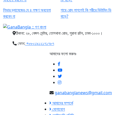
লিভার ড্যামেজের যে ৪ লক্ষণ অবহেলা
গায়ে রোদ লাগলেই কি শরীরে ভিটামিন ডি
করবেন না
বাড়ে?
ঠিকানা: ২৮, বেঙ্গল সেন্টার, তোপখানা রোড, পুরানা পল্টন, ঢাকা-১০০০।
ফোন:
+৮৮০১৯১২১৭১৭৮৭
আমাদের ফলো করুনঃ
ganabanglanews@gmail.com
আমাদের সম্পর্কে
যোগাযোগ