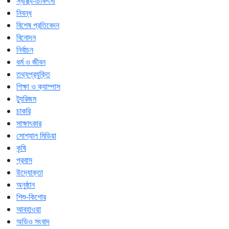
স্বাস্থ্য-চিকিৎসা
নিবন্ধ
বিশেষ প্রতিবেদন
বিনোদন
নির্বাচন
ধর্ম ও জীবন
তথ্যপ্রযুক্তি
শিক্ষা ও ক্যাম্পাস
ট্যুরিজম
চাকরি
সাক্ষাৎকার
সোশ্যাল মিডিয়া
কৃষি
প্রবাস
উদ্যোক্তা
অনুষ্ঠান
শিশু-কিশোর
আবহাওয়া
অডিও সংবাদ