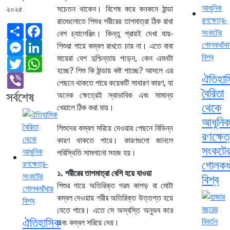
২০২৫
সচেতন থাকেন। বিশেষ করে কনকনে ঠান্ডা
রাতগুলোতে শিশুর শরীরের তাপমাত্রা ঠিক রাখা
Share
Facebook
বেশ চ্যালেঞ্জিং। কিন্তু প্রায়ই দেখা যায়-
Messenger
LinkedIn
শিশুরা গায়ে কম্বল রাখতে চায় না। এতে বাবা
মায়েরা বেশ দুশ্চিন্তায় পড়েন, কেন এমনটা
Twitter
WhatsApp
হচ্ছে? শিশু কি ঠান্ডায় কষ্ট পাচ্ছে? আসলে এর
ঐতিহা
Viber
পেছনে থাকতে পারে কয়েকটি সাধারণ কারণ, যা
বৈরিতা
সর্বশেষ
অনেক ক্ষেত্রেই স্বাভাবিক এবং সামান্য
থেকে
খেয়ালে ঠিক করা যায়।
আধুনি
শিশুদের কম্বল সরিয়ে দেওয়ার পেছনে বিভিন্ন
রণক্ষেত
কারণ থাকতে পারে। কারণগুলো জানলে
সংকটে
পরিস্থিতি সামলানো সহজ হয়।
গোলকধা
১. শরীরের তাপমাত্রা বেশি হয়ে যাওয়া
বিশ্ব
শিশুর গায়ে অতিরিক্ত গরম কাপড় বা মোটা
কম্বল দেওয়ায় শরীর অতিরিক্ত উত্তপ্ত হয়ে
যেতে পারে। এতে সে অস্বস্তি অনুভব করে
ঐতিহাসিক
এবং কম্বল সরিয়ে দেয়।