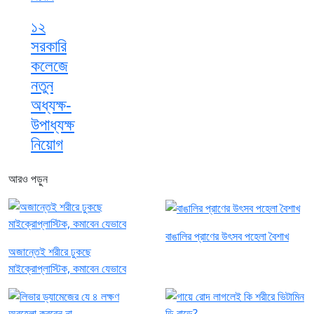
১২
সরকারি
কলেজে
নতুন
অধ্যক্ষ-
উপাধ্যক্ষ
নিয়োগ
আরও পড়ুন
বাঙালির প্রাণের উৎসব পহেলা বৈশাখ
অজান্তেই শরীরে ঢুকছে
মাইক্রোপ্লাস্টিক, কমাবেন যেভাবে