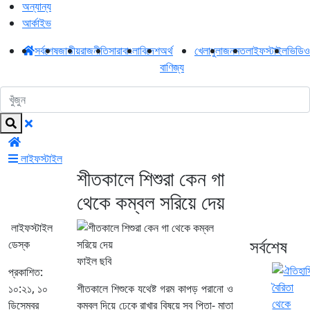
অন্যান্য
আর্কাইভ
সর্বশেষ
জাতীয়
রাজনীতি
সারাবাংলা
বিদেশ
অর্থ
খেলাধুলা
জনমত
লাইফস্টাইল
ভিডিও
বাণিজ্য
লাইফস্টাইল
শীতকালে শিশুরা কেন গা
থেকে কম্বল সরিয়ে দেয়
লাইফস্টাইল
সর্বশেষ
ডেস্ক
ফাইল ছবি
প্রকাশিত:
১০:২১, ১০
শীতকালে শিশুকে যথেষ্ট গরম কাপড় পরানো ও
ডিসেম্বর
কম্বল দিয়ে ঢেকে রাখার বিষয়ে সব পিতা- মাতা