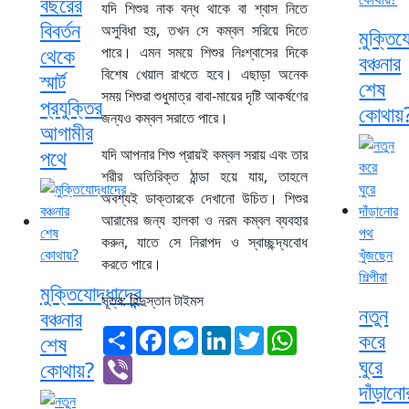
বছরের
যদি শিশুর নাক বন্ধ থাকে বা শ্বাস নিতে
বিবর্তন
অসুবিধা হয়, তখন সে কম্বল সরিয়ে দিতে
মুক্তিয
থেকে
পারে। এমন সময়ে শিশুর নিঃশ্বাসের দিকে
বঞ্চনার
বিশেষ খেয়াল রাখতে হবে। এছাড়া অনেক
স্মার্ট
শেষ
সময় শিশুরা শুধুমাত্র বাবা-মায়ের দৃষ্টি আকর্ষণের
প্রযুক্তির
কোথায়
জন্যও কম্বল সরাতে পারে।
আগামীর
পথে
যদি আপনার শিশু প্রায়ই কম্বল সরায় এবং তার
শরীর অতিরিক্ত ঠান্ডা হয়ে যায়, তাহলে
অবশ্যই ডাক্তারকে দেখানো উচিত। শিশুর
আরামের জন্য হালকা ও নরম কম্বল ব্যবহার
করুন, যাতে সে নিরাপদ ও স্বাচ্ছন্দ্যবোধ
করতে পারে।
মুক্তিযোদ্ধাদের
সূত্র: হিন্দুস্তান টাইমস
নতুন
বঞ্চনার
Share
Facebook
Messenger
LinkedIn
Twitter
WhatsApp
করে
শেষ
ঘুরে
Viber
কোথায়?
দাঁড়ানো