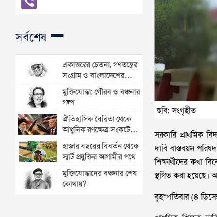
সর্বশেষ
একাত্তরের চেতনা, গণতন্ত্রের
সংগ্রাম ও বাংলাদেশের
অভিযাত্রা
মুক্তিযোদ্ধা: গৌরব ও বঞ্চনার
গল্প
ছবি: সংগৃহীত
ঐতিহাসিক বৈরিতা থেকে
আধুনিক রণক্ষেত্র-সংকটের
সরকারি প্রাথমিক বিদ
গোলকধাঁধায় বিশ্ব
হাজার বছরের বিবর্তন থেকে
দাবি বাস্তবয়ন পরিষদ
স্মার্ট প্রযুক্তির আগামীর পথে
শিক্ষার্থীদের কথা বিব
মুক্তিযোদ্ধাদের বঞ্চনার শেষ
স্থগিত করা হয়েছে। আগ
কোথায়?
বৃহস্পতিবার (৪ ডিসেম