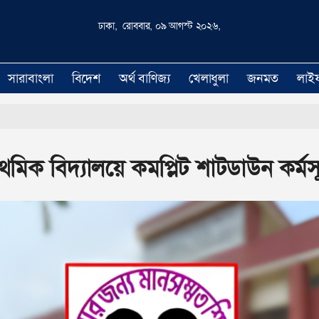
ঢাকা, রোববার, ০৯ আগস্ট ২০২৬,
সারাবাংলা
বিদেশ
অর্থ বাণিজ্য
খেলাধুলা
জনমত
লাই
াথমিক বিদ্যালয়ে কমপ্লিট শাটডাউন কর্মসূ