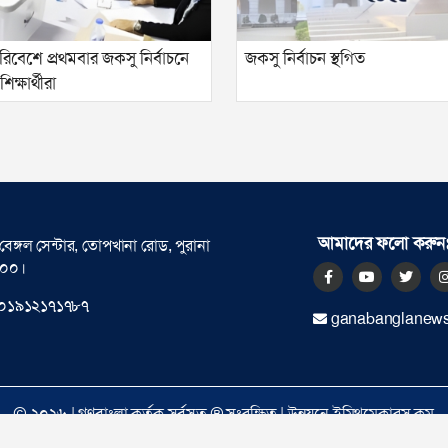
বেশে প্রথমবার জকসু নির্বাচনে
জকসু নির্বাচন স্থগিত
ক্ষার্থীরা
আমাদের ফলো করুন
বেঙ্গল সেন্টার, তোপখানা রোড, পুরানা
০০০।
০১৯১২১৭১৭৮৭
ganabanglanew
© ২০২৬ |
গণবাংলা
কর্তৃক সর্বসত্ব ® সংরক্ষিত | উন্নয়নে
ইমিথমেকারস.কম