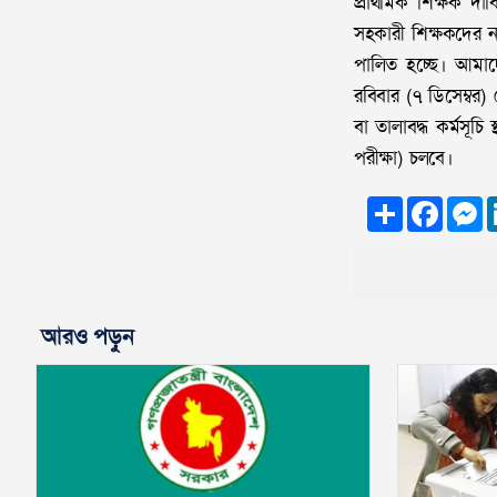
প্রাথমিক শিক্ষক দাব
সহকারী শিক্ষকদের ন
পালিত হচ্ছে। আমাদ
রবিবার (৭ ডিসেম্বর)
বা তালাবদ্ধ কর্মসূচি
পরীক্ষা) চলবে।
Share
Faceb
M
আরও পড়ুন