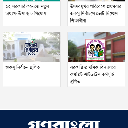
১২ সরকারি কলেজে নতুন
উৎসবমুখর পরিবেশে প্রথমবার
অধ্যক্ষ-উপাধ্যক্ষ নিয়োগ
জকসু নির্বাচনে ভোট দিচ্ছেন
শিক্ষার্থীরা
জকসু নির্বাচন স্থগিত
সরকারি প্রাথমিক বিদ্যালয়ে
কমপ্লিট শাটডাউন কর্মসূচি
স্থগিত