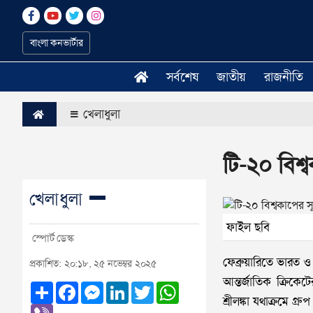
বাংলা কনভার্টার
সর্বশেষ
জাতীয়
রাজনীতি
খেলাধুলা
টি-২০ বিশ্
খেলাধুলা
ফাইল ছবি
স্পোর্ট ডেস্ক
ফেব্রুয়ারিতে ভারত ও
প্রকাশিত: ২০:১৮, ২৫ নভেম্বর ২০২৫
আন্তর্জাতিক ক্রিকেট
Share
Facebook
Messenger
LinkedIn
Twitter
WhatsApp
শ্রীলঙ্কা যথাক্রমে গ্
Viber