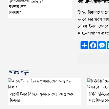
‘ডি’ গ্রুপ: দক্ষিণ 
কোথায়?
টি-২০ বিশ্বকাপের গ্
দলকে চার গ্রুপে ভা
সেমিফাইনাল খেলবে। 
আহমেদাবাদের নরেন্দ্
Share
Faceb
M
আরও পড়ুন
আর্জেন্টিনার বিরুদ্ধে শৃঙ্খলাভঙ্গের তদন্ত শুরু
ফিলিস্তিনিদে
ফিফার
নয়: মিসর ক