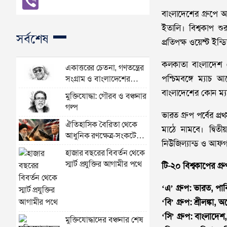
বাংলাদেশের গ্রুপে আ
ইতালি। বিশ্বকাপ শু
সর্বশেষ
প্রতিপক্ষ ওয়েস্ট ইন্
কলকাতা বাংলাদেশ খে
একাত্তরের চেতনা, গণতন্ত্রের
পশ্চিমবঙ্গে ম্যাচ আ
সংগ্রাম ও বাংলাদেশের
অভিযাত্রা
বাংলাদেশের কোন ম্যাচ
মুক্তিযোদ্ধা: গৌরব ও বঞ্চনার
গল্প
ভারত গ্রুপ পর্বের প্র
ঐতিহাসিক বৈরিতা থেকে
মাঠে নামবে। দ্বিত
আধুনিক রণক্ষেত্র-সংকটের
নিউজিল্যান্ড ও আফগা
গোলকধাঁধায় বিশ্ব
হাজার বছরের বিবর্তন থেকে
স্মার্ট প্রযুক্তির আগামীর পথে
টি-২০ বিশ্বকাপের গ্রু
‘এ’ গ্রুপ: ভারত, পাকিস্
‘বি’ গ্রুপ: শ্রীলঙ্কা, 
‘সি’ গ্রুপ: বাংলাদেশ
মুক্তিযোদ্ধাদের বঞ্চনার শেষ