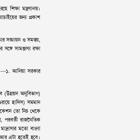
 শিক্ষা মন্ত্রণালয়।
যাচাইয়ের জন্য প্রকাশ
তার সজ্ঞায়ন ও সমন্বয়,
 সঙ্গে সামঞ্জস্য রক্ষা
ভক্ত —১. আলিয়া সরকার
িব (উন্নয়ন অনুবিভাগ)
ওরায়ে হাদিস) সমমান
িফিকেশন তো নিচ থেকে
, পরবর্তী রাজনৈতিক
মাদ্রাসার মতো বাংলা
, আর এটা হতেই হবে।