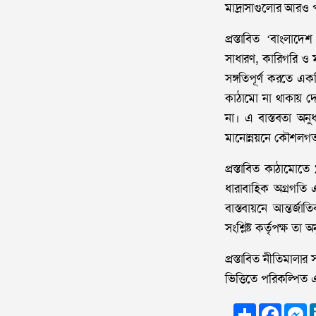
মাদ্রাসাগুলোর আরও পা
প্রস্তাবিত ‘বাংলা
সাধারণ, কারিগরি ও ম
সঙ্গতিপূর্ণ করতে এক
কাঠামো না থাকায় দেশ
না। এ বাস্তবতা অনু
মানোন্নয়নে কৌশলগত
প্রস্তাবিত কাঠামোতে 
ধারাবাহিক অগ্রগতি এ
বাস্তবায়নে আন্তর্জা
সংশ্লিষ্ট কর্তৃপক্ষ ত
প্রস্তাবিত নীতিমালার
ভিত্তিতে পরিকল্পিত 
Share
Faceb
M