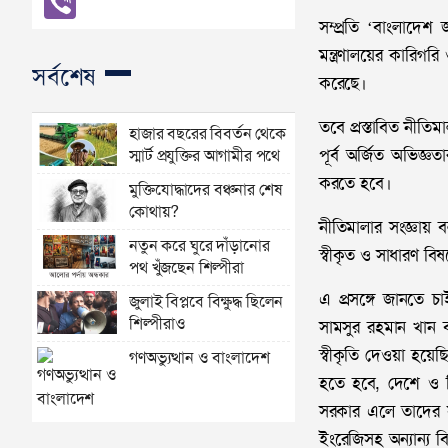
সম্প্রতি ‘বাংলাদেশ
মন্ত্রণালয়ের কারিগর
সর্বশেষ
করেছে।
তবে প্রস্তাবিত নীতিম
হাজার বছরের বিবর্তন থেকে
পূর্ব অর্জিত অভিজ্ঞতা
স্মার্ট প্রযুক্তির আগামীর পথে
করতে হবে।
মুক্তিযোদ্ধাদের বঞ্চনার শেষ
কোথায়?
নীতিমালার সংজ্ঞায় ব
নতুন করে ঘুরে দাঁড়ানোর
স্বীকৃত ও সাধারণ বিষয়
পথ খুঁজছেন শিল্পীরা
এ প্রসঙ্গে জানতে চা
জুলাই বিপ্লবে বিক্ষুদ্ধ ছিলেন
শিল্পীরাও
সামসুর রহমান খান 
স্বীকৃতি দেওয়া হয়ে
গণঅভ্যুত্থান ও বাংলাদেশ
হতে হবে, দেশে ও ব
সরকার এলে তাদের সঙ
ইংরেজিসহ অন্যান্য