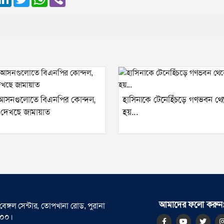
 আসনগুলোতে বিএনপির কোন্দল,
হাসিনাকে টেনেহিঁচড়ে গণভবন থে
 দেখছে জামায়াত
হয়...
আমাদের ফলো করুন
বেঙ্গল সেন্টার, তোপখানা রোড, পুরানা
০০০।