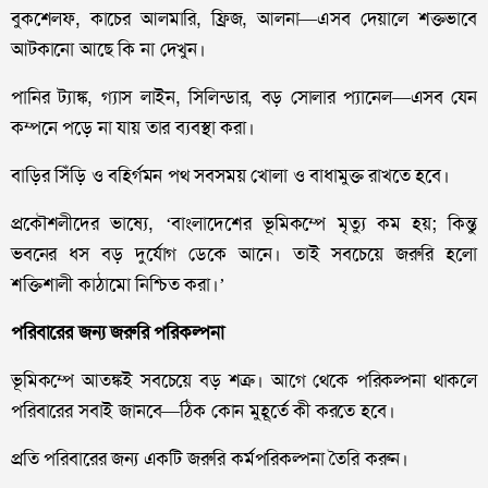
বুকশেলফ, কাচের আলমারি, ফ্রিজ, আলনা—এসব দেয়ালে শক্তভাবে
আটকানো আছে কি না দেখুন।
পানির ট্যাঙ্ক, গ্যাস লাইন, সিলিন্ডার, বড় সোলার প্যানেল—এসব যেন
কম্পনে পড়ে না যায় তার ব্যবস্থা করা।
বাড়ির সিঁড়ি ও বহির্গমন পথ সবসময় খোলা ও বাধামুক্ত রাখতে হবে।
প্রকৌশলীদের ভাষ্যে, ‘বাংলাদেশের ভূমিকম্পে মৃত্যু কম হয়; কিন্তু
ভবনের ধস বড় দুর্যোগ ডেকে আনে। তাই সবচেয়ে জরুরি হলো
শক্তিশালী কাঠামো নিশ্চিত করা।’
পরিবারের জন্য জরুরি পরিকল্পনা
ভূমিকম্পে আতঙ্কই সবচেয়ে বড় শত্রু। আগে থেকে পরিকল্পনা থাকলে
পরিবারের সবাই জানবে—ঠিক কোন মুহূর্তে কী করতে হবে।
প্রতি পরিবারের জন্য একটি জরুরি কর্মপরিকল্পনা তৈরি করুন।