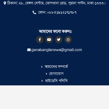
ঠিকানা: ২৮, বেঙ্গল সেন্টার, তোপখানা রোড, পুরানা পল্টন, ঢাকা-১০০০।
ফোন:
+৮৮০১৯১২১৭১৭৮৭
আমাদের ফলো করুনঃ
ganabanglanews@gmail.com
আমাদের সম্পর্কে
যোগাযোগ
প্রাইভেসি পলিসি
© ২০২৬ |
গণবাংলা
কর্তৃক সর্বসত্ব ® সংরক্ষিত | উন্নয়নে
ইমিথমেকারস.কম