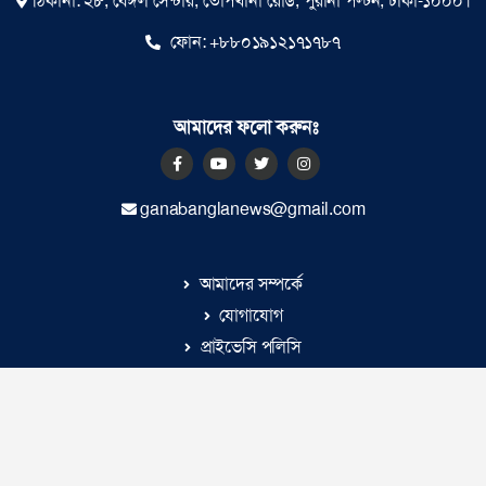
ঠিকানা: ২৮, বেঙ্গল সেন্টার, তোপখানা রোড, পুরানা পল্টন, ঢাকা-১০০০।
ফোন:
+৮৮০১৯১২১৭১৭৮৭
আমাদের ফলো করুনঃ
ganabanglanews@gmail.com
আমাদের সম্পর্কে
যোগাযোগ
প্রাইভেসি পলিসি
© ২০২৬ |
গণবাংলা
কর্তৃক সর্বসত্ব ® সংরক্ষিত | উন্নয়নে
ইমিথমেকারস.কম