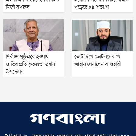
মির্জা ফখরুল
পড়েছে ৫৯ শতাংশ
নির্বাচন সুষ্ঠুভাবে হওয়ায়
ভোট দিয়ে ভোটারদের যে
জাতির প্রতি কৃতজ্ঞতা প্রধান
আহ্বান জানালেন আজহারী
উপদেষ্টার