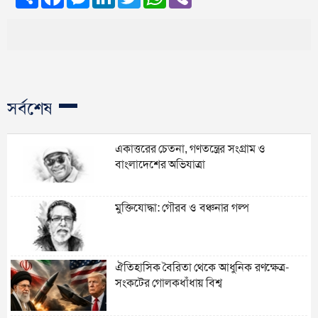
সর্বশেষ
একাত্তরের চেতনা, গণতন্ত্রের সংগ্রাম ও
বাংলাদেশের অভিযাত্রা
মুক্তিযোদ্ধা: গৌরব ও বঞ্চনার গল্প
ঐতিহাসিক বৈরিতা থেকে আধুনিক রণক্ষেত্র-
সংকটের গোলকধাঁধায় বিশ্ব