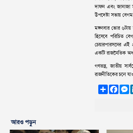
দাফন এবং জানাজা সম
উপদেষ্টা সভায় বেগম 
মঙ্গলবার ভোর ৬টায় 
হিসেবে পরিচিত বেগম
চেয়ারপারসনের এই প
একটি রাজনৈতিক অধ্য
গণতন্ত্র, জাতীয় স
রাজনীতিকের চলে যাও
Share
Faceb
M
আরও পড়ুন