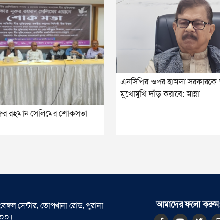
এনসিপির ওপর হামলা সরকারকে
মুখোমুখি দাঁড় করাবে: মান্না
 নুরুর রহমান সেলিমের শোকসভা
আমাদের ফলো করুন
বেঙ্গল সেন্টার, তোপখানা রোড, পুরানা
০০০।