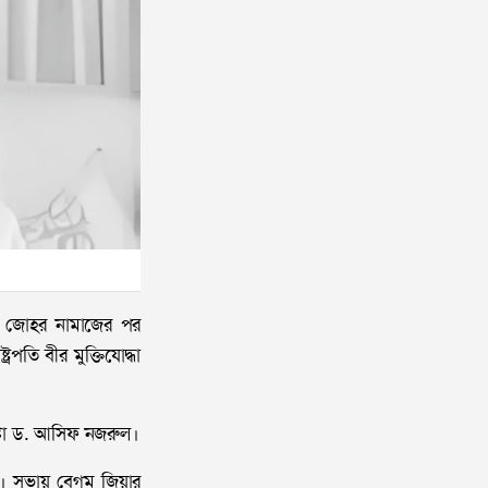
বর) জোহর নামাজের পর
পতি বীর মুক্তিযোদ্ধা
ষ্টা ড. আসিফ নজরুল।
। সভায় বেগম জিয়ার