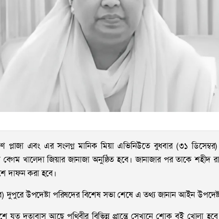
িণ প্লাজা এবং এর সংলগ্ন মানিক মিয়া এভিনিউতে বুধবার (৩১ ডিসেম্
েগম খালেদা জিয়ার জানাজা অনুষ্ঠিত হবে। জানাজার পর তাকে শহীদ রাষ্ট্র
াশে দাফন করা হবে।
্বর) দুপুরে উপদেষ্টা পরিষদের বিশেষ সভা শেষে এ তথ্য জানান আইন উপদে
শে যত দূতাবাস আছে পৃথিবীর বিভিন্ন প্রান্তে সেখানে শোক বই খোলা হবে