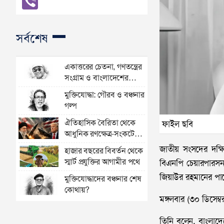
সর্বশেষ
একাত্তরের চেতনা, গণতন্ত্রের
সংগ্রাম ও বাংলাদেশের
অভিযাত্রা
মুক্তিযোদ্ধা: গৌরব ও বঞ্চনার
গল্প
ঐতিহাসিক বৈরিতা থেকে
ফাইল ছবি
আধুনিক রণক্ষেত্র-সংকটের
গোলকধাঁধায় বিশ্ব
জাতীয় সংসদের দক্ষ
হাজার বছরের বিবর্তন থেকে
স্মার্ট প্রযুক্তির আগামীর পথে
বিএনপি চেয়ারপারসন ব
জিয়াউর রহমানের প
মুক্তিযোদ্ধাদের বঞ্চনার শেষ
কোথায়?
মঙ্গলবার (৩০ ডিসেম
তিনি বলেন, বাংলাদে