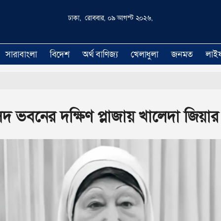
ঢাকা, রোববার, ০৯ আগস্ট ২০২৬,
সারাবাংলা
বিদেশ
অর্থ বাণিজ্য
খেলাধুলা
জনমত
লাই
দ ভবনের দক্ষিণ প্লাজায় খালেদা জিয়া